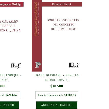
IG, ENRIQUE. -
FRANK, REINHARD. - SOBRE LA
AUS...
ESTRUCTURA D...
800
$18.500
és de
$4.966,67
6
cuotas sin interés de
$3.083,33