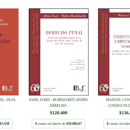
L; SILVA
ESER, ALBIN - BURKHARDT, BJÖRN
MANUEL CANC
..
- DERECHO...
CONDUCTA DE
$120.400
$136
$5.650
6
cuotas sin interés de
$20.066,67
6
cuotas sin inte