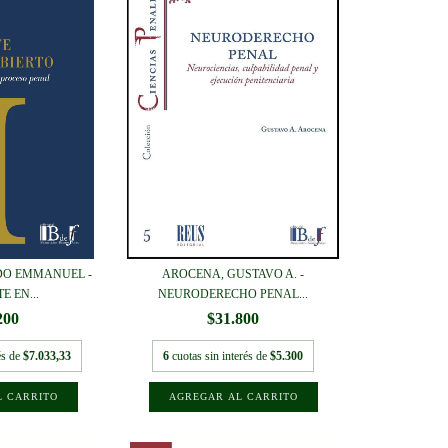
DO EMMANUEL -
AROCENA, GUSTAVO A. -
E EN...
NEURODERECHO PENAL...
200
$31.800
és de
$7.033,33
6
cuotas sin interés de
$5.300