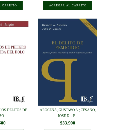
 LOS DELITOS DE
AROCENA, GUSTAVO A.; CESANO,
O...
JOSÉ D. - E...
500
$33.900