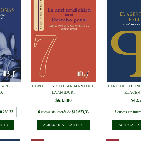
UARDO. -
PAWLIK-KINDHAUSER-MAÑALICH
HERTLER, FACUN
...
- LA ANTIJURI...
EL AGENT
$63.800
$42.
0.283,33
6
cuotas sin interés de
$10.633,33
6
cuotas sin inter