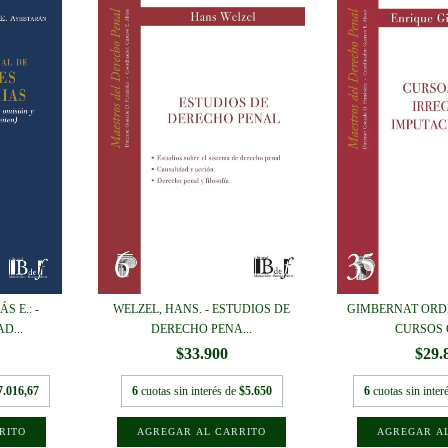
S E.: -
WELZEL, HANS. - ESTUDIOS DE
GIMBERNAT ORDE
D...
DERECHO PENA...
CURSOS C
$33.900
$29.
7.016,67
6
cuotas sin interés de
$5.650
6
cuotas sin inter