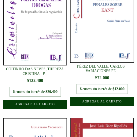
PÉREZ DEL VALLE, CARLOS -
COITINHO DAS NEVES, THEREZA
VARIACIONES PE...
CRISTINA - P...
$72.000
$122.400
6
cuotas sin interés de
$12.000
6
cuotas sin interés de
$20.400