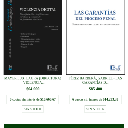
MAYER LUX, LAURA (DIRECTORA)
PÉREZ BARBERÁ, GABRIEL - LAS
- VIOLENCIA...
GARANTÍAS D...
$64.000
$85.400
6
cuotas sin interés de
$10.666,67
6
cuotas sin interés de
$14.233,33
SIN STOCK
SIN STOCK